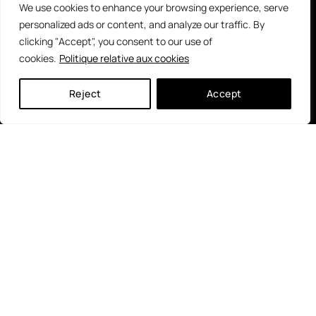
tablettes
We use cookies to enhance your browsing experience, serve
personalized ads or content, and analyze our traffic. By
Louez-moi
clicking "Accept", you consent to our use of
! Hotspot
cookies.
Politique relative aux cookies
5G
Reject
Accept
Recharges
eSIM
Caraïbes
Moyens de paiement
Partenaires