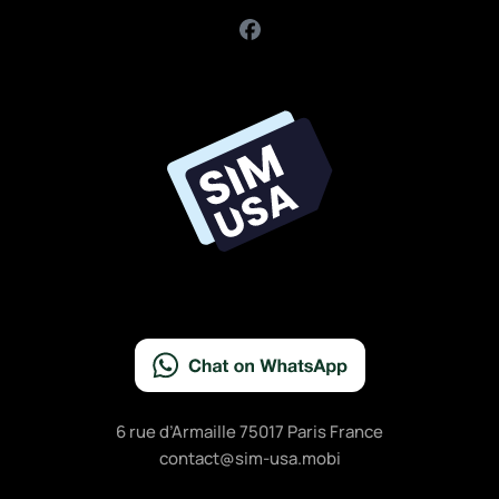
F
a
c
e
b
o
o
k
6 rue d’Armaille 75017 Paris France
contact@sim-usa.mobi