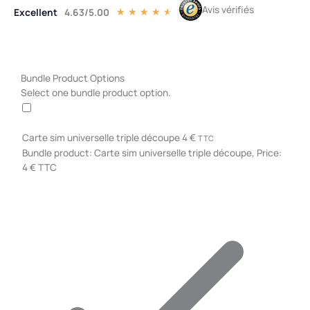
Avis vérifiés
Excellent
4.63/5.00
Noté
★
★
★
★
★
4.5
sur
5
quantité
Bundle Product Options
de
Select one bundle product option.
T-
Mobile
Data
Carte sim universelle triple découpe
4
€
TTC
uniquement
Bundle product: Carte sim universelle triple découpe, Price:
-
4 € TTC
30
jours