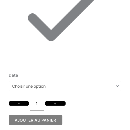
Data
−
+
AJOUTER AU PANIER