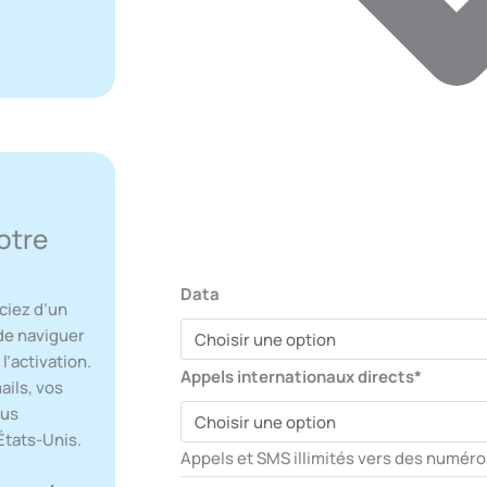
otre
Data
ciez d’un
 de naviguer
l’activation.
Appels internationaux directs*
ails, vos
ous
États-Unis.
Appels et SMS illimités vers des numéro