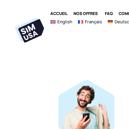
Aller
au
OUVRIR NOS 
ACCUEIL
NOS OFFRES
FAQ
COMP
contenu
English
Français
Deuts