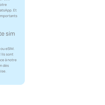
votre
atsApp. Et
 importants
te sim
 ou eSIM.
’ils sont
ce à notre
on dès
cise.