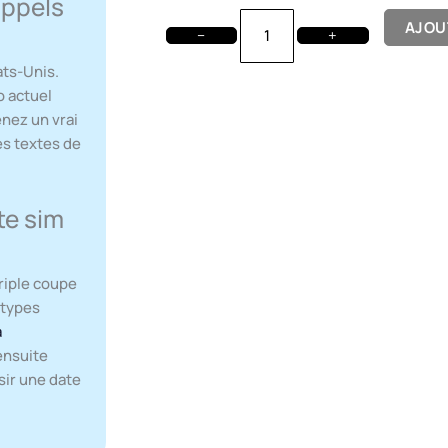
appels
AJOU
−
+
ats-Unis.
o actuel
nez un vrai
es textes de
te sim
triple coupe
 types
a
 ensuite
sir une date