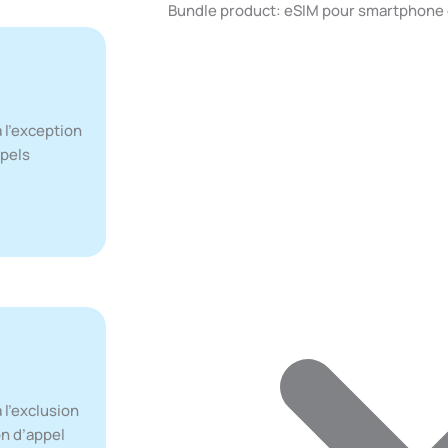
Bundle product: eSIM pour smartphone c
 l’exception
ppels
l’exclusion
on d’appel