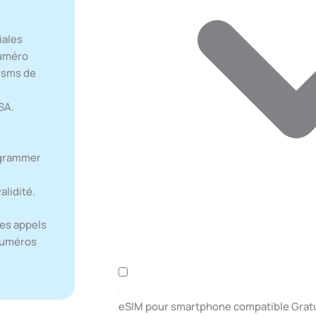
iales
numéro
s sms de
SA.
rogrammer
alidité.
des appels
 numéros
eSIM pour smartphone compatible
Grat