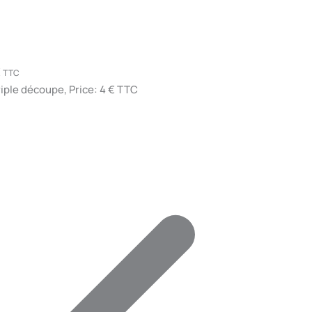
€
TTC
riple découpe, Price: 4 € TTC