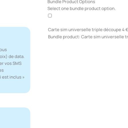
quantité
Bundle Product Options
de
Select one bundle product option.
T-
Mobile
USA
Carte sim universelle triple découpe
4
Petit
Bundle product: Carte sim universelle t
-
30
nous
Jours
oix) de data.
yer vos SMS
es
i est inclus »