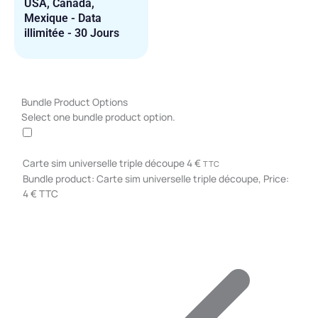
USA, Canada,
Mexique - Data
illimitée - 30 Jours
quantité
Bundle Product Options
de
Select one bundle product option.
USA,
Canada,
Mexique
Carte sim universelle triple découpe
4
€
TTC
-
Bundle product: Carte sim universelle triple découpe, Price:
Data
4 € TTC
illimitée
-
14
Jours