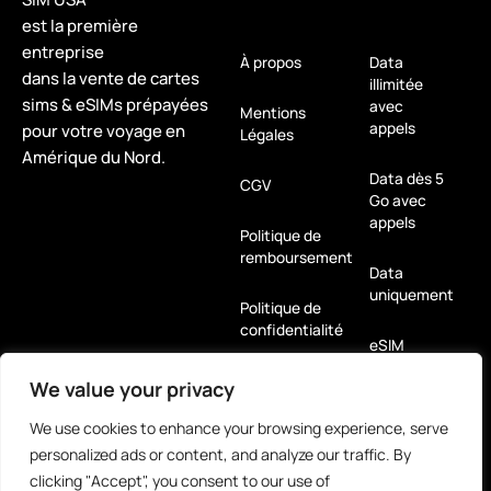
est la première
entreprise
À propos
Data
dans la vente de cartes
illimitée
sims & eSIMs prépayées
avec
Mentions
appels
pour votre voyage en
Légales
Amérique du Nord.
Data dès 5
CGV
Go avec
appels
Politique de
remboursement
Data
uniquement
Politique de
confidentialité
eSIM
We value your privacy
Pour
tablettes
We use cookies to enhance your browsing experience, serve
personalized ads or content, and analyze our traffic. By
Louez-moi
clicking "Accept", you consent to our use of
! Hotspot