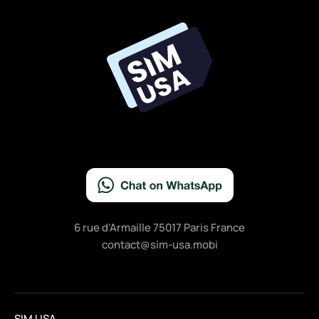
e
b
o
o
k
6 rue d’Armaille 75017 Paris France
contact@sim-usa.mobi
SIM USA