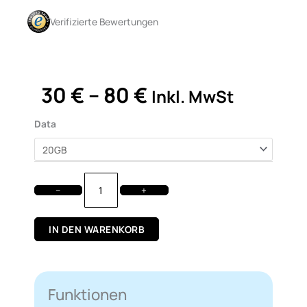
mit
Verifizierte Bewertungen
4.5
von
5
Preisspanne:
30
€
–
80
€
Inkl. MwSt
30 €
bis
eSIM
Data
80 €
Karibik
Menge
−
+
IN DEN WARENKORB
Funktionen