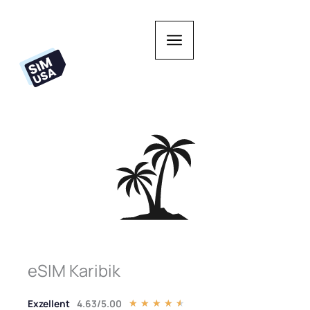
Zum
Inhalt
springen
eSIM Karibik
Exzellent
4.63/5.00
Bewertet
★
★
★
★
★