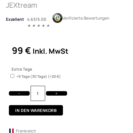
JEXtream
Verifizierte Bewertungen
Bewertet
Exzellent
4.63/5.00
mit
★
★
★
★
★
4.5
von
5
99
€
Inkl. MwSt
Miet
mich!
Extra Tage
T-
+9 Tage (30 Tage)
(+
20
€
)
Mobile
5G-
Hotspot
−
+
JEXtream
Menge
IN DEN WARENKORB
Frankreich