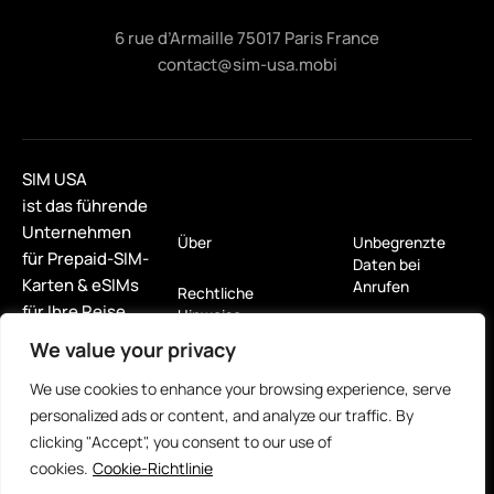
6 rue d’Armaille 75017 Paris France
contact@sim-usa.mobi
SIM USA
ist das führende
Unternehmen
Über
Unbegrenzte
für Prepaid-SIM-
Daten bei
Karten & eSIMs
Anrufen
Rechtliche
für Ihre Reise
Hinweise
nach
Nur Daten
We value your privacy
Nordamerika.
Verkaufsbedingungen
eSIM
We use cookies to enhance your browsing experience, serve
personalized ads or content, and analyze our traffic. By
Rückerstattung &
Rückgabebedingungen
Für Tablets
clicking "Accept", you consent to our use of
cookies.
Cookie-Richtlinie
Datenschutzerklärung
Miet mich!