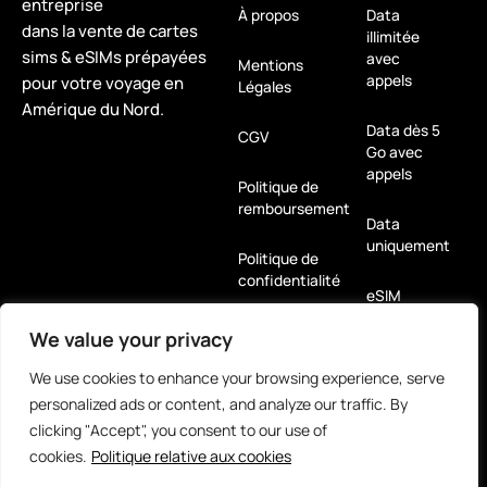
entreprise
À propos
Data
dans la vente de cartes
illimitée
sims & eSIMs prépayées
avec
Mentions
appels
pour votre voyage en
Légales
Amérique du Nord.
Data dès 5
CGV
Go avec
appels
Politique de
remboursement
Data
uniquement
Politique de
confidentialité
eSIM
We value your privacy
Pour
tablettes
We use cookies to enhance your browsing experience, serve
personalized ads or content, and analyze our traffic. By
Louez-moi
clicking "Accept", you consent to our use of
! Hotspot
cookies.
Politique relative aux cookies
5G