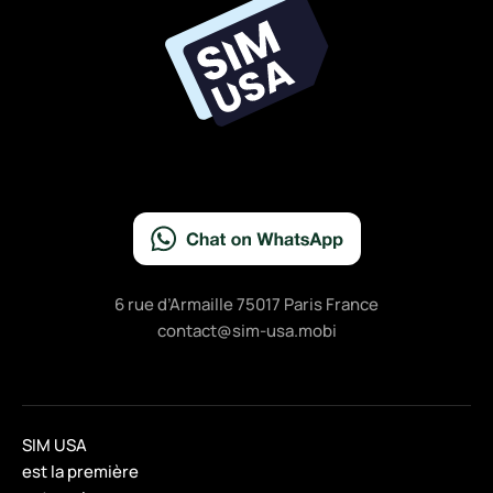
o
o
k
6 rue d’Armaille 75017 Paris France
contact@sim-usa.mobi
SIM USA
est la première