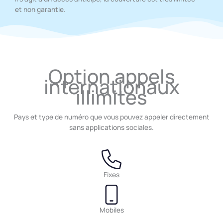
et non garantie.
Option appels
internationaux
illimités
Pays et type de numéro que vous pouvez appeler directement
sans applications sociales.
Fixes
Mobiles