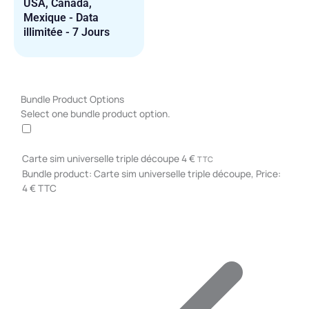
USA, Canada,
Mexique - Data
illimitée - 7 Jours
quantité
Bundle Product Options
de
Select one bundle product option.
USA,
Canada,
Mexique
Carte sim universelle triple découpe
4
€
TTC
-
Bundle product: Carte sim universelle triple découpe, Price:
Data
4 € TTC
illimitée
-
30
Jours