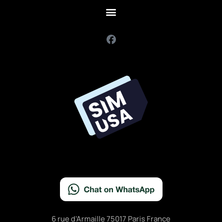
F
a
c
e
b
o
o
k
6 rue d’Armaille 75017 Paris France