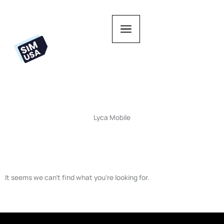
Zum
Inhalt
springen
Lyca Mobile
It seems we can't find what you're looking for.