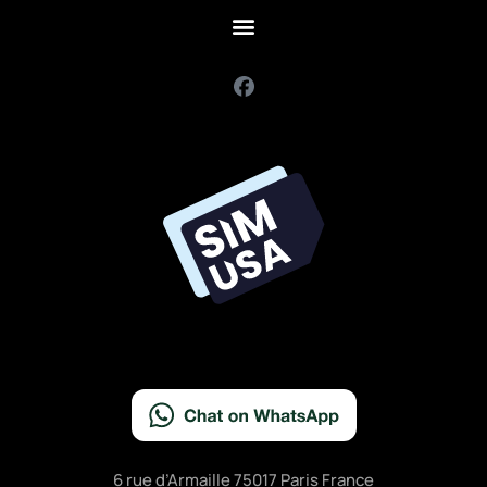
F
a
c
e
b
o
o
k
6 rue d’Armaille 75017 Paris France