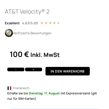
AT&T Velocity® 2
Exzellent
4.63/5.00
Bewertet
★
★
★
★
★
mit
Verifizierte Bewertungen
4.5
von
5
100
€
Inkl. MwSt
AT&T
Velocity®
−
+
IN DEN WARENKORB
2
Menge
Frankreich
Erhalte sie bis
Dienstag, 11. August
mit Expressversand (gilt
nur für SIM-Karten).