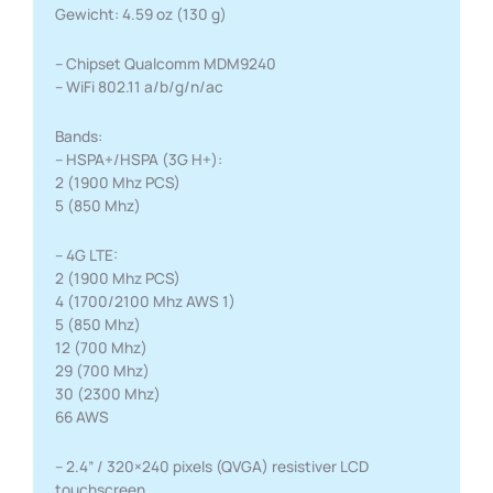
Gewicht: 4.59 oz (130 g)
– Chipset Qualcomm MDM9240
– WiFi 802.11 a/b/g/n/ac
Bands:
– HSPA+/HSPA (3G H+):
2 (1900 Mhz PCS)
5 (850 Mhz)
– 4G LTE:
2 (1900 Mhz PCS)
4 (1700/2100 Mhz AWS 1)
5 (850 Mhz)
12 (700 Mhz)
29 (700 Mhz)
30 (2300 Mhz)
66 AWS
– 2.4” / 320×240 pixels (QVGA) resistiver LCD
touchscreen