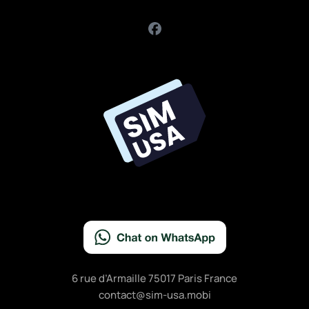
F
a
c
e
b
o
o
k
6 rue d’Armaille 75017 Paris France
contact@sim-usa.mobi