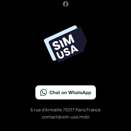
F
a
c
e
b
o
o
k
6 rue d’Armaille 75017 Paris France
contact@sim-usa.mobi