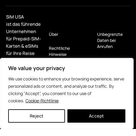
SIM USA
ist das führende
Unternehmen
Über
Unbegrenzte
für Prepaid-SIM-
Daten bei
Karten & eSIMs
Anrufen
Rechtliche
für Ihre Reise
Hinweise
nach
Nur Daten
We value your privacy
Nordamerika.
Verkaufsbedingungen
eSIM
We use cookies to enhance your browsing experience, serve
Rückerstattung &
personalized ads or content, and analyze our traffic. By
Rückgabebedingungen
Für Tablets
clicking "Accept", you consent to our use of
cookies.
Cookie-Richtlinie
Datenschutzerklärung
Miet mich!
5G Hotspot
Reject
Accept
Wiederaufladung