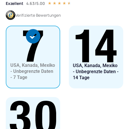
Exzellent
4.63/5.00
Bewertet
★
★
★
★
★
mit
Verifizierte Bewertungen
4.5
von
5
USA, Kanada, Mexiko
USA, Kanada, Mexiko
- Unbegrenzte Daten
- Unbegrenzte Daten -
- 7 Tage
14 Tage