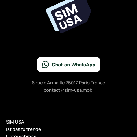
o
o
k
6 rue d’Armaille 75017 Paris France
contact@sim-usa.mobi
SIM USA
ist das führende
Unternehmen