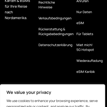
Karten & eSIMs
Anrufen
Rechtliche
für Ihre Reise
Hinweise
nach
Nur Daten
Nordamerika.
Verkaufsbedingungen
eSIM
Rückerstattung &
Rückgabebedingungen
Für Tablets
Datenschutzerklärung
Miet mich!
5G Hotspot
Wiederaufladung
eSIM Karibik
Zahlungsarten
We value your privacy
Partner
We use cookies to enhance your browsing experience, serve
personalized ads or content, and analyze our traffic. By