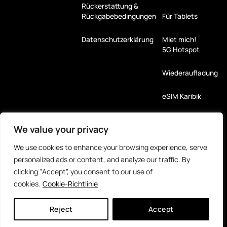
Rückerstattung &
Rückgabebedingungen
Für Tablets
Datenschutzerklärung
Miet mich!
5G Hotspot
Wiederaufladung
eSIM Karibik
Zahlungsarten
We value your privacy
We use cookies to enhance your browsing experience, serve
Partner
personalized ads or content, and analyze our traffic. By
clicking "Accept", you consent to our use of
cookies.
Cookie-Richtlinie
Reject
Accept