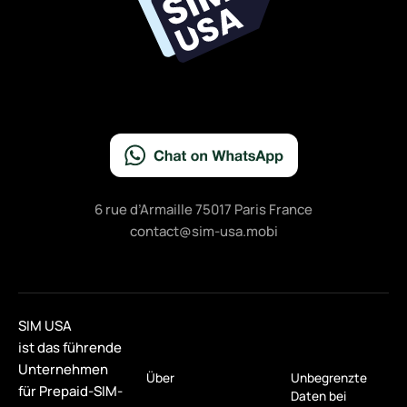
k
6 rue d’Armaille 75017 Paris France
contact@sim-usa.mobi
SIM USA
ist das führende
Unternehmen
Über
Unbegrenzte
für Prepaid-SIM-
Daten bei