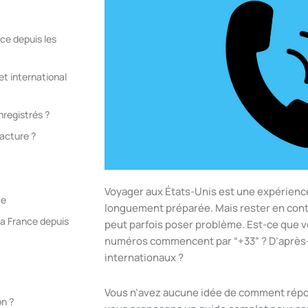
ce depuis les
et international
nregistrés ?
acture ?
Voyager aux États-Unis est une expérienc
ce
longuement préparée. Mais rester en cont
la France depuis
peut parfois poser problème. Est-ce que 
numéros commencent par “+33” ? D’après-
internationaux ?
Vous n’avez aucune idée de comment répo
on ?