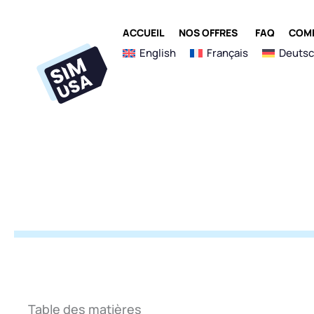
Aller
au
OUVRIR NOS 
ACCUEIL
NOS OFFRES
FAQ
COMP
contenu
English
Français
Deuts
Table des matières