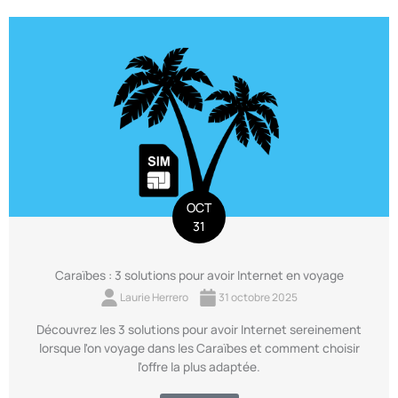
OCT
31
Caraïbes : 3 solutions pour avoir Internet en voyage
Laurie Herrero
31 octobre 2025
Découvrez les 3 solutions pour avoir Internet sereinement
lorsque l'on voyage dans les Caraïbes et comment choisir
l'offre la plus adaptée.