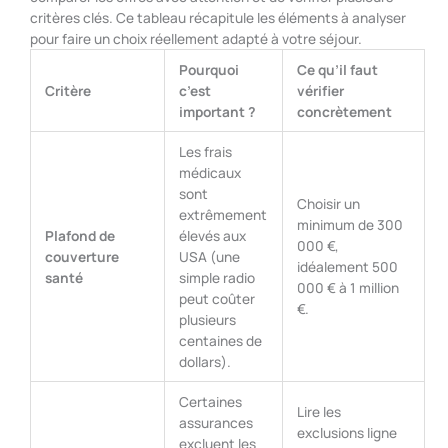
critères clés. Ce tableau récapitule les éléments à analyser
pour faire un choix réellement adapté à votre séjour.
Pourquoi
Ce qu’il faut
Critère
c’est
vérifier
important ?
concrètement
Les frais
médicaux
sont
Choisir un
extrêmement
minimum de 300
Plafond de
élevés aux
000 €,
couverture
USA (une
idéalement 500
santé
simple radio
000 € à 1 million
peut coûter
€.
plusieurs
centaines de
dollars).
Certaines
Lire les
assurances
exclusions ligne
excluent les