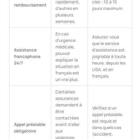
rapidement,
clair : 10 à 15
remboursement
d’autres en
jours maximum.
plusieurs
semaines.
En cas
Assurez-vous
d’urgence
que le service
médicale,
Assistance
d’assistance est
pouvoir
francophone
joignable à toute
expliquer la
24/7
heure, depuis les
situation en
USA, et en
français est
français.
un vrai plus.
Certaines
assurances
demandent à
Vérifiez si un
être
appel préalable
contactées
est requis et
Appel préalable
avant d’aller
dans quels cas
obligatoire
aux
(accident,
urgences,