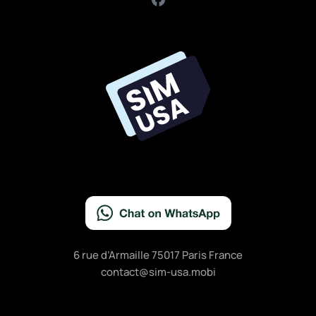
a
c
e
b
o
o
k
6 rue d’Armaille 75017 Paris France
contact@sim-usa.mobi