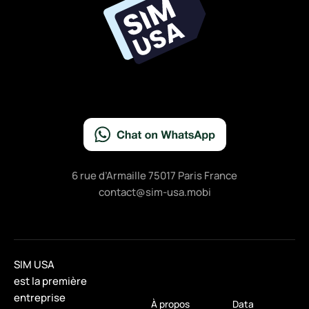
o
k
6 rue d’Armaille 75017 Paris France
contact@sim-usa.mobi
SIM USA
est la première
entreprise
À propos
Data