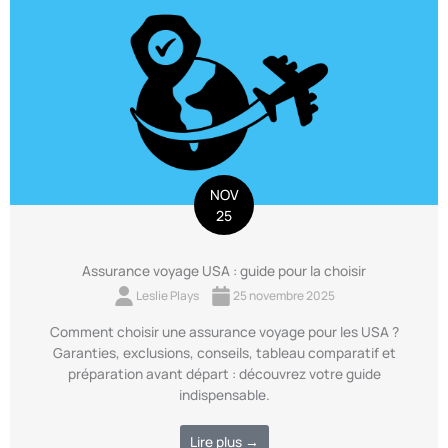
NOV
25
Assurance voyage USA : guide pour la choisir
Leslie Plays
25 novembre 2025
Comment choisir une assurance voyage pour les USA ?
Garanties, exclusions, conseils, tableau comparatif et
préparation avant départ : découvrez votre guide
indispensable.
Lire plus →