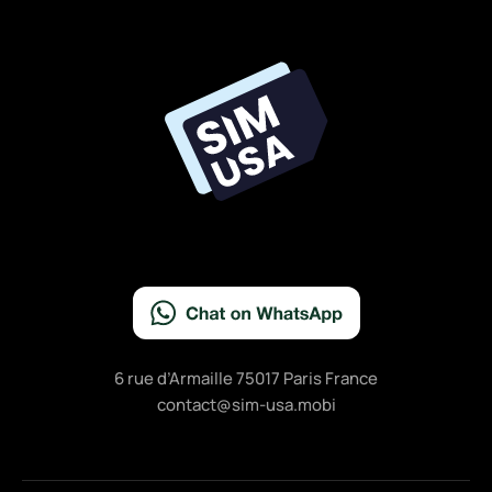
a
c
e
b
o
o
k
6 rue d’Armaille 75017 Paris France
contact@sim-usa.mobi