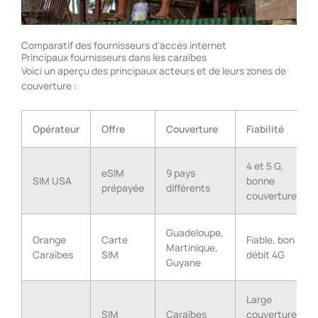
Comparatif des fournisseurs d'accès internet
Principaux fournisseurs dans les caraïbes
Voici un aperçu des principaux acteurs et de leurs zones de
couverture :
Opérateur
Offre
Couverture
Fiabilité
4 et 5 G,
eSIM
9 pays
SIM USA
bonne
prépayée
différents
couverture
Guadeloupe,
Orange
Carte
Fiable, bon
Martinique,
Caraïbes
SIM
débit 4G
Guyane
Large
SIM
Caraïbes
couverture,