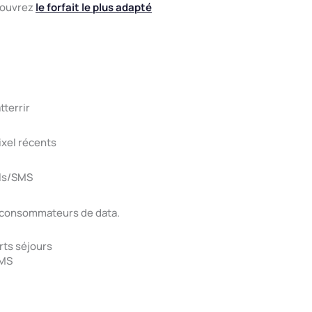
écouvrez
le forfait le plus adapté
tterrir
xel récents
els/SMS
os consommateurs de data.
rts séjours
SMS