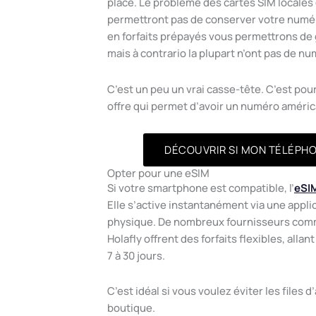
place. Le problème des cartes SIM locales 
permettront pas de conserver votre numéro
en forfaits prépayés vous permettrons de 
mais à contrario la plupart n’ont pas de n
C’est un peu un vrai casse-tête. C’est p
offre qui permet d’avoir un numéro améric
DÉCOUVRIR SI MON TÉLÉPH
Opter pour une eSIM
Si votre smartphone est compatible, l’
eSI
Elle s’active instantanément via une appli
physique. De nombreux fournisseurs comm
Holafly offrent des forfaits flexibles, alla
7 à 30 jours.
C’est idéal si vous voulez éviter les files d
boutique.