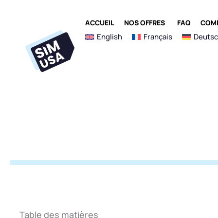
Aller
au
OUVRIR NOS 
ACCUEIL
NOS OFFRES
FAQ
COMP
contenu
English
Français
Deuts
Table des matières