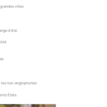
grandes villes
ange d’été.
lité
ale
ur les non-anglophones
ents États.