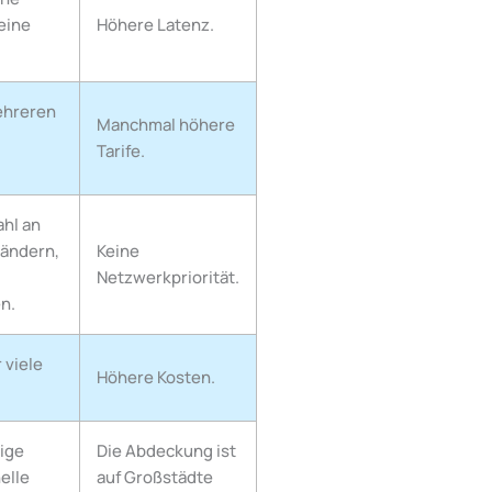
leine
Höhere Latenz.
ehreren
Manchmal höhere
Tarife.
hl an
Ländern,
Keine
Netzwerkpriorität.
n.
 viele
Höhere Kosten.
ige
Die Abdeckung ist
elle
auf Großstädte