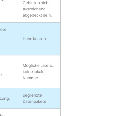
Gebieten nicht
ausreichend
abgedeckt sein.
nete
d
Hohe Kosten.
Mögliche Latenz,
keine lokale
e
Nummer.
.
Begrenzte
tzung.
Datenpakete.
che