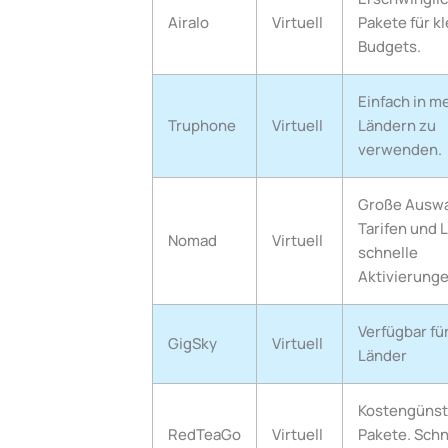
Airalo
Virtuell
Pakete für k
Budgets.
Einfach in m
Truphone
Virtuell
Ländern zu
verwenden.
Große Auswa
Tarifen und 
Nomad
Virtuell
schnelle
Aktivierunge
Verfügbar für
GigSky
Virtuell
Länder
Kostengünst
RedTeaGo
Virtuell
Pakete. Schn