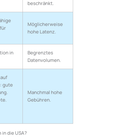
beschränkt.
ähige
Möglicherweise
für
hohe Latenz.
tion in
Begrenztes
Datenvolumen.
 auf
: gute
ung.
Manchmal hohe
ete.
Gebühren.
 in die USA?