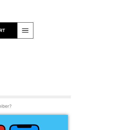
RT
eiber?