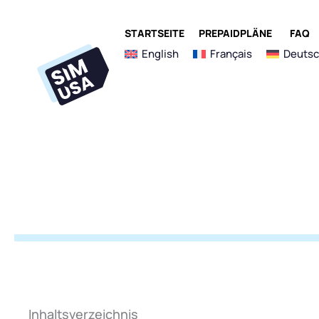
Zum
Inhalt
ÖFFNE 
STARTSEITE
PREPAIDPLÄNE
FAQ
springen
English
Français
Deuts
Inhaltsverzeichnis