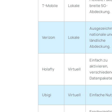
T-Mobile
Lokale
breite 5G-
Abdeckung.
Ausgezeich
nationale un
Verizon
Lokale
ländliche
Abdeckung.
Einfach zu
aktivieren,
Holafly
Virtuell
verschieden
Datenpakete
Ubigi
Virtuell
Einfache Nu
Erschwingli