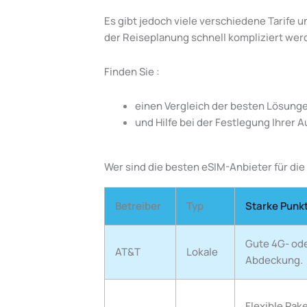
Es gibt jedoch viele verschiedene Tarife u
der Reiseplanung schnell kompliziert wer
Finden Sie :
einen Vergleich der besten Lösunge
und Hilfe bei der Festlegung Ihrer A
Wer sind die besten eSIM-Anbieter für di
Betreiber
Typ
Starke Punk
Gute 4G- od
AT&T
Lokale
Abdeckung.
Flexible Pak