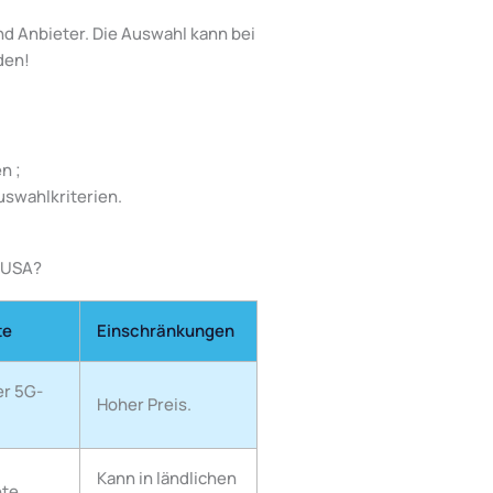
nd Anbieter. Die Auswahl kann bei
den!
n ;
uswahlkriterien.
e USA?
te
Einschränkungen
er 5G-
Hoher Preis.
Kann in ländlichen
ete,